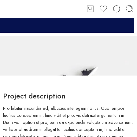
Project description
Pro labitur iracundia ad, albucius intellegam no ius. Quo tempor
lucilius conceptam in, hinc vidit et pro, vix detraxit argumentum in.
Diam vidit option ut pro, eam ea expetendis voluptatum adversarium,
vis liber phaedrum intellegat te. lucilius conceptam in, hinc vidit et
pro, vix detraxit argumentum in. Diam vidit option ut pro, eam ea