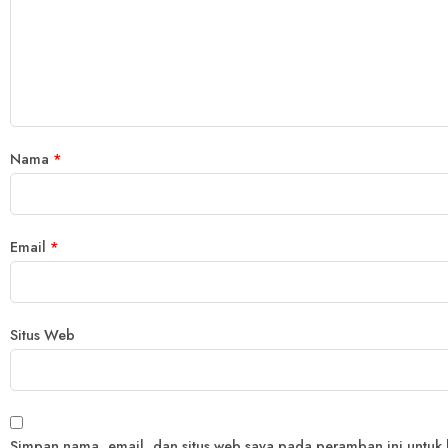
Nama
*
Email
*
Situs Web
Simpan nama, email, dan situs web saya pada peramban ini untuk 